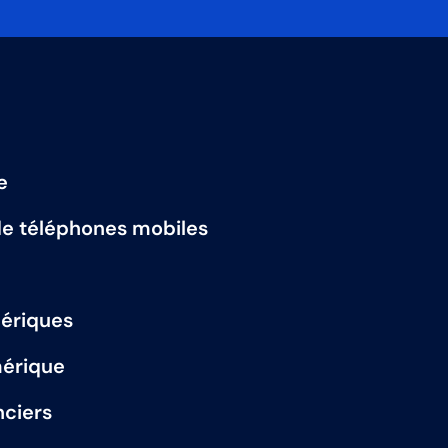
e
de téléphones mobiles
ériques
mérique
nciers