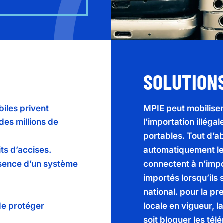
SOLUTION
iles privent
MPIE peut mobiliser
es millions de
l’importation illéga
portables. Tout d’a
its d’accises.
automatiquement le
bsence d’un système
connectent à n’impo
importés lorsqu’ils
national. pour la pr
 de protéger
locale en vigueur, 
soit bloquer les té