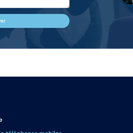
yer
e