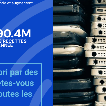
onde et augmentent
90.4
M
DE RECETTES
ANNÉE
ri par des
êtes-vous
outes les