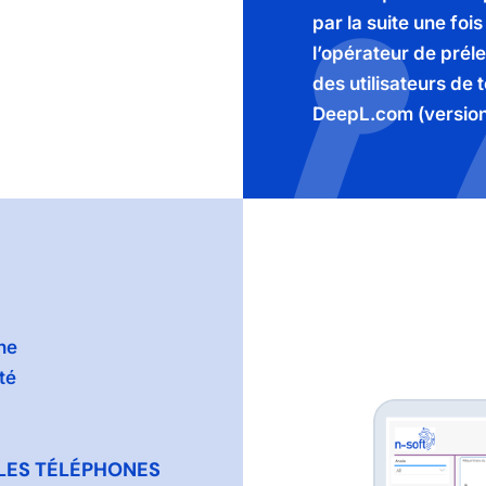
par la suite une foi
l’opérateur de prél
des utilisateurs de
DeepL.com (version
ne
té
 LES TÉLÉPHONES