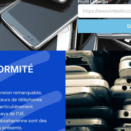
Profil LinkedIn
E
ORMITÉ
nsion remarquable,
ateurs de téléphones
particulièrement
ays de l’UE.
 subsaharienne sont des
s présents.