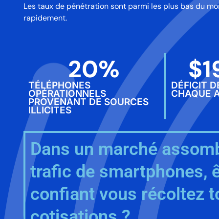
Les taux de pénétration sont parmi les plus bas du m
rapidement.
20
%
$
1
TÉLÉPHONES
DÉFICIT 
OPÉRATIONNELS
CHAQUE 
PROVENANT DE SOURCES
ILLICITES
Dans un marché assomb
trafic de smartphones, 
confiant vous récoltez t
cotisations ?